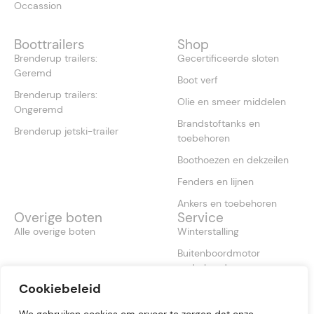
Occassion
Boottrailers
Shop
Brenderup trailers:
Gecertificeerde sloten
Geremd
Boot verf
Brenderup trailers:
Olie en smeer middelen
Ongeremd
Brandstoftanks en
Brenderup jetski-trailer
toebehoren
Boothoezen en dekzeilen
Fenders en lijnen
Ankers en toebehoren
Overige boten
Service
Alle overige boten
Winterstalling
Buitenboordmotor
onderhoud
Cookiebeleid
Antifouling boot
Boot reinigen