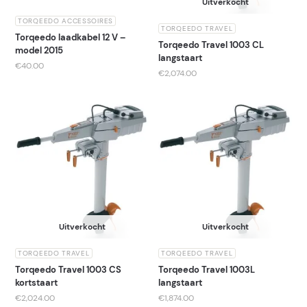
Uitverkocht
TORQEEDO ACCESSOIRES
TORQEEDO TRAVEL
Torqeedo laadkabel 12 V –
Torqeedo Travel 1003 CL
model 2015
langstaart
€
40.00
€
2,074.00
Uitverkocht
Uitverkocht
TORQEEDO TRAVEL
TORQEEDO TRAVEL
Torqeedo Travel 1003 CS
Torqeedo Travel 1003L
kortstaart
langstaart
€
2,024.00
€
1,874.00