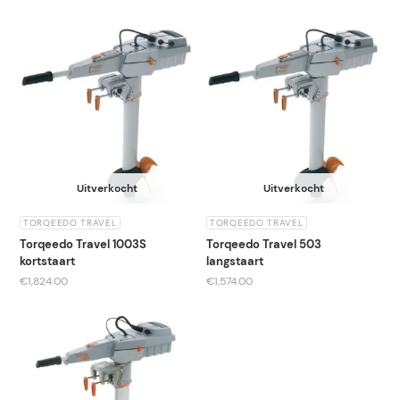
Uitverkocht
Uitverkocht
TORQEEDO TRAVEL
TORQEEDO TRAVEL
Torqeedo Travel 1003S
Torqeedo Travel 503
kortstaart
langstaart
€
1,824.00
€
1,574.00