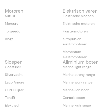
Motoren
Elektrisch varen
Suzuki
Elektrische sloepen
Mercury
Elektrische motoren
Torqeedo
Fluistermotoren
Blogs
ePropulsion
elektromotoren
Momentum
elektromotoren
Sloepen
Aliminium boten
Coastliner
Marine light range
Silveryacht
Marine strong range
Lago Amore
Marine work range
Oud Huijzer
Marine Jon boot
TendR
Consoleboten
Elektrisch
Marine Fish range