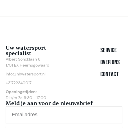
Uw watersport
Service
specialist
Albert Soncklaan 8
Over ons
1701 BX Heerhugowaard
Contact
info@nhwatersport.nl
+31722340017
Openingstijden:
Di t/m Za 9:30 - 17:00
Meld je aan voor de nieuwsbrief