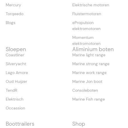
Mercury
Elektrische motoren
Torqeedo
Fluistermotoren
Blogs
ePropulsion
elektromotoren
Momentum
elektromotoren
Sloepen
Aliminium boten
Coastliner
Marine light range
Silveryacht
Marine strong range
Lago Amore
Marine work range
Oud Huijzer
Marine Jon boot
TendR
Consoleboten
Elektrisch
Marine Fish range
Occassion
Boottrailers
Shop