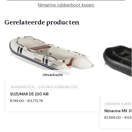
Nimarine rubberboot kopen
Gerelateerde producten
Uitverkocht
RUBBERBOTEN
,
SUZUMAR RUBBERBOTEN
SUZUMAR DS 230 AIR
€
749.00
-
€
3,772.79
NIMARINE RUBB
Nimarine MX 39
€
1,599.00
-
€
5,