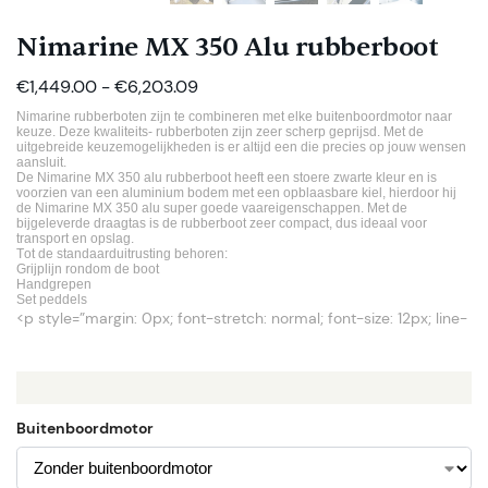
Nimarine MX 350 Alu rubberboot
€
1,449.00
-
€
6,203.09
Nimarine rubberboten zijn te combineren met elke buitenboordmotor naar
keuze. Deze kwaliteits- rubberboten zijn zeer scherp geprijsd. Met de
uitgebreide keuzemogelijkheden is er altijd een die precies op jouw wensen
aansluit.
De Nimarine MX 350 alu rubberboot heeft een stoere zwarte kleur en is
voorzien van een aluminium bodem met een opblaasbare kiel, hierdoor hij
de Nimarine MX 350 alu super goede vaareigenschappen. Met de
bijgeleverde draagtas is de rubberboot zeer compact, dus ideaal voor
transport en opslag.
Tot de standaarduitrusting behoren:
Grijplijn rondom de boot
Handgrepen
Set peddels
<p style=”margin: 0px; font-stretch: normal; font-size: 12px; line-
Buitenboordmotor