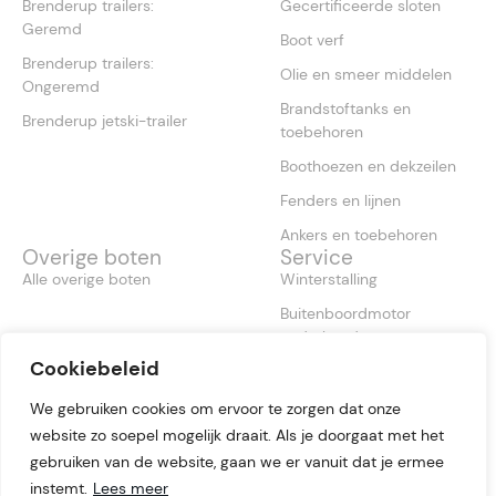
Brenderup trailers:
Gecertificeerde sloten
Geremd
Boot verf
Brenderup trailers:
Olie en smeer middelen
Ongeremd
Brandstoftanks en
Brenderup jetski-trailer
toebehoren
Boothoezen en dekzeilen
Fenders en lijnen
Ankers en toebehoren
Overige boten
Service
Alle overige boten
Winterstalling
Buitenboordmotor
onderhoud
Cookiebeleid
Antifouling boot
Boot reinigen
We gebruiken cookies om ervoor te zorgen dat onze
website zo soepel mogelijk draait. Als je doorgaat met het
gebruiken van de website, gaan we er vanuit dat je ermee
instemt.
Lees meer