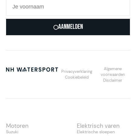
Aanmelden
Algemene
Privacyverklaring
voorwaarden
Cookiebeleid
Disclaimer
Motoren
Elektrisch varen
Suzuki
Elektrische sloepen