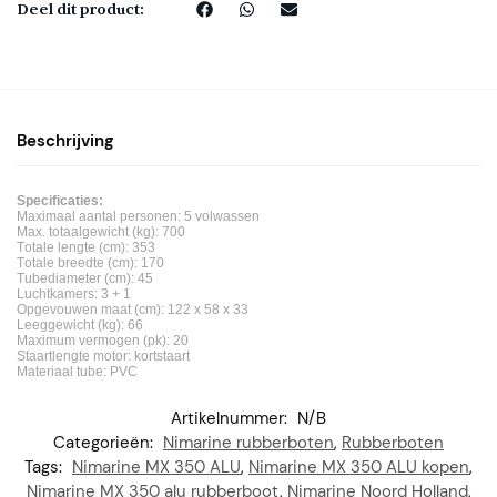
Deel dit product:
Beschrijving
Specificaties:
Maximaal aantal personen: 5 volwassen
Max. totaalgewicht (kg): 700
Totale lengte (cm): 353
Totale breedte (cm): 170
Tubediameter (cm): 45
Luchtkamers: 3 + 1
Opgevouwen maat (cm): 122 x 58 x 33
Leeggewicht (kg): 66
Maximum vermogen (pk): 20
Staartlengte motor: kortstaart
Materiaal tube: PVC
Artikelnummer:
N/B
Categorieën:
Nimarine rubberboten
,
Rubberboten
Tags:
Nimarine MX 350 ALU
,
Nimarine MX 350 ALU kopen
,
Nimarine MX 350 alu rubberboot
,
Nimarine Noord Holland
,