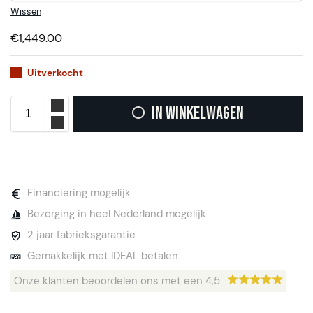
Wissen
€
1,449.00
Uitverkocht
In winkelwagen
Financiering mogelijk
Bezorging in heel Nederland mogelijk
2 jaar fabrieksgarantie
Gemakkelijk met IDEAL betalen
Onze klanten beoordelen ons met een 4,5